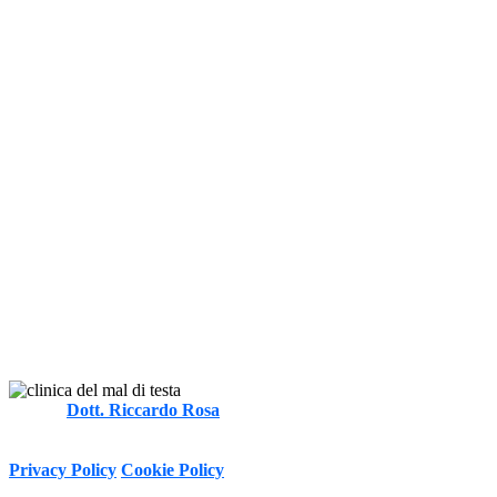
Autore
Dott. Riccardo Rosa
FT, MOst
-
Informativa sulla Privacy e trattamento dei dati personali ai sensi del
D.Lgs. 196/2003 e Regolamento (UE) n. 2016/679 (GDPR)
Privacy Policy
Cookie Policy