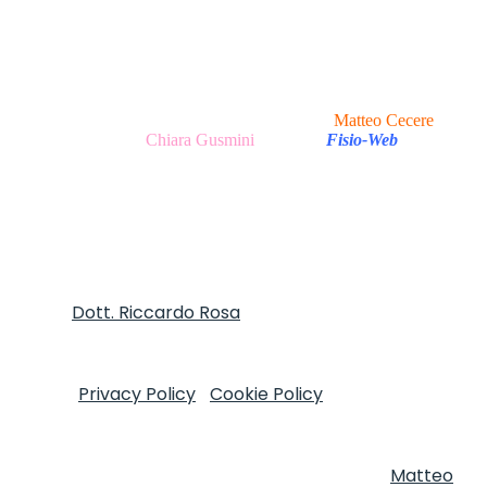
Copyright © 2020 - 2026 I Clinica del Mal di Testa -
P.Iva 13047251007 Via Tirso, 17 - 00198 Roma (RM), Italy
I All Rights Reserved.
Realizzazione Sito Web e Ottimizzazione SEO
Matteo Cecere
|
Realizzazione Testi
Chiara Gusmini
|
made in
Fisio-Web
Autore
Dott. Riccardo Rosa
FT, MOst - Informativa
sulla Privacy e trattamento dei dati personali ai sensi
del D.Lgs. 196/2003 e Regolamento (UE) n. 2016/679
(GDPR)
Privacy Policy
|
Cookie Policy
Copyright © 2020
I Clinica del Mal di Testa - P.Iva 13047251007 Via Tirso,
17 - 00198 Roma (RM), Italy I All Rights Reserved.
Realizzazione Sito Web e Ottimizzazione SEO
Matteo