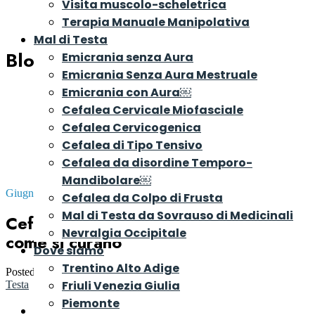
Visita muscolo-scheletrica
Terapia Manuale Manipolativa
Mal di Testa
Blog
Emicrania senza Aura
Emicrania Senza Aura Mestruale
Emicrania con Aura￼
Cefalea Cervicale Miofasciale
Cefalea Cervicogenica
Cefalea di Tipo Tensivo
Cefalea da disordine Temporo-
Mandibolare￼
Giugno 2, 2024
Cefalea da Colpo di Frusta
Mal di Testa da Sovrauso di Medicinali
Cefalee nei Bambini perchè ci sono e
Nevralgia Occipitale
come si curano
Dove siamo
Trentino Alto Adige
Posted by
Dr. Riccardo Rosa
in
Consigli e Rimedi per il Mal di
Friuli Venezia Giulia
Testa
Piemonte
Introduzione