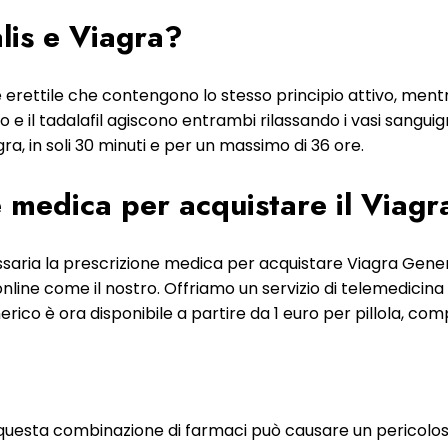
alis e Viagra?
ne erettile che contengono lo stesso principio attivo, mentr
trato e il tadalafil agiscono entrambi rilassando i vasi sangu
agra, in soli 30 minuti e per un massimo di 36 ore.
medica per acquistare il Viagra 
saria la prescrizione medica per acquistare Viagra Gene
 online come il nostro. Offriamo un servizio di telemedicin
erico è ora disponibile a partire da 1 euro per pillola, com
hé questa combinazione di farmaci può causare un pericolo