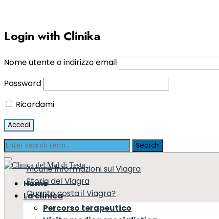
Login with Clinika
Nome utente o indirizzo email
Password
Ricordami
Alcune informazioni sul Viagra
Storia del Viagra
Home
Quanto costa il Viagra?
La clinica
Quanto tempo impiega il Viagra ad agire?
Percorso terapeutico
Qual è la dose iniziale abituale di Viagra?