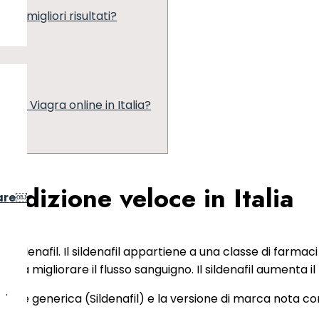
 i migliori risultati?
 il Viagra online in Italia?
edizione veloce in Italia
are￼
 Sildenafil. Il sildenafil appartiene a una classe di farmaci
ni e a migliorare il flusso sanguigno. Il sildenafil aumenta i
ersione generica (Sildenafil) e la versione di marca nota c
r.