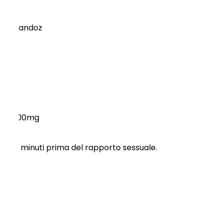
eva, Sandoz
mg, 200mg
-60 minuti prima del rapporto sessuale.