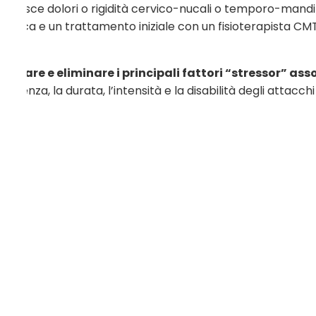
ferisce dolori o rigidità cervico-nucali o temporo-mandibo
ecifica e un trattamento iniziale con un fisioterapista CM
duare e eliminare i principali fattori “stressor” ass
equenza, la durata, l’intensità e la disabilità degli attacchi