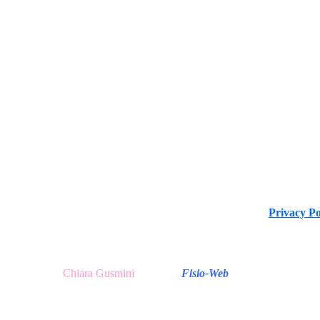
 del D.Lgs. 196/2003 e Regolamento (UE) n. 2016/679 (GDPR)
Privacy Po
 13047251007 Via Tirso, 17 - 00198 Roma (RM), Italy I All Ri
zzazione Testi
Chiara Gusmini
|
made in
Fisio-Web