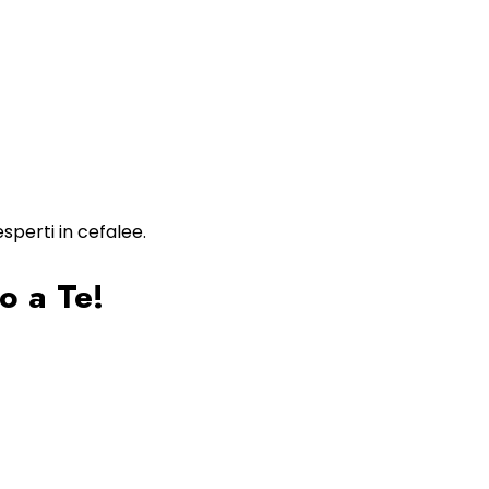
esperti in cefalee.
no a Te!