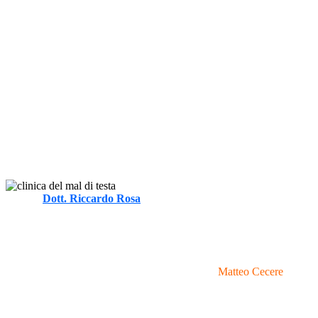
Autore
Dott. Riccardo Rosa
FT, MOst
-
Informativa sulla Privacy e trattamento dei dati personali ai sensi
Copyright © 2020 - 2026 I Clinica del Mal di Testa - P.Iva
Realizzazione Sito Web e Ottimizzazione SEO
Matteo Cecere
| Reali