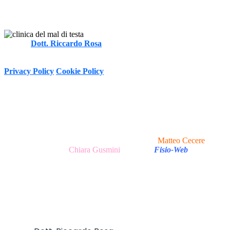
Autore
Dott. Riccardo Rosa
FT, MOst
-
Informativa sulla Privacy e trattamento dei dati personali ai sensi del
D.Lgs. 196/2003 e Regolamento (UE) n. 2016/679 (GDPR)
Privacy Policy
Cookie Policy
Copyright © 2020 - 2026 I Clinica del Mal di Testa -
P.Iva 13047251007 Via Tirso, 17 - 00198 Roma (RM), Italy
I All Rights Reserved.
Realizzazione Sito Web e Ottimizzazione SEO
Matteo Cecere
|
Realizzazione Testi
Chiara Gusmini
|
made in
Fisio-Web