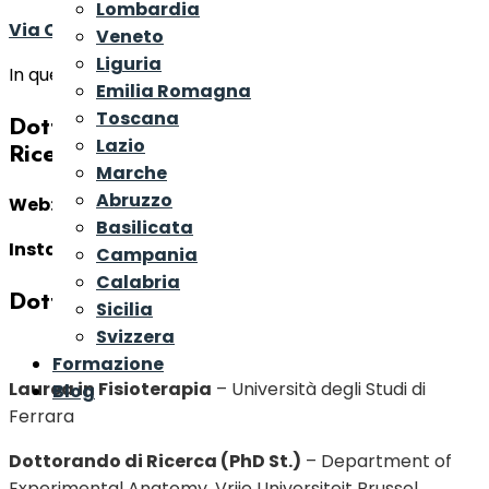
Lombardia
Via Conchiglia 31, 62012 Civitanova Marche (MC)
Veneto
Liguria
In questo centro trovi:
Emilia Romagna
Toscana
Dott. Paolo Bizzarri
– Fisioterapista,
Lazio
Ricercatore
Marche
Abruzzo
Web:
https://www.fisioterapiatemporomandibolare.it/
Basilicata
Instagram:
@dr.bizzarri.craniomandibolare
Campania
Calabria
Dott. PAOLO BIZZARRI
Sicilia
Svizzera
Formazione
Laurea in Fisioterapia
– Università degli Studi di
Blog
Ferrara
Dottorando di Ricerca (PhD St.)
– Department of
Experimental Anatomy, Vrije Universiteit Brussel