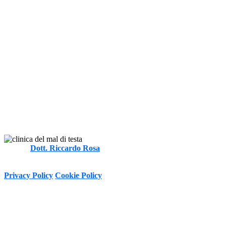
Autore
Dott. Riccardo Rosa
FT, MOst
-
Informativa sulla Privacy e trattamento dei dati personali ai sensi del
D.Lgs. 196/2003 e Regolamento (UE) n. 2016/679 (GDPR)
Privacy Policy
Cookie Policy
Copyright © 2020 - 2026 I Clinica del Mal di Testa -
P.Iva 13047251007 Via Tirso, 17 - 00198 Roma (RM), Italy
I All Rights Reserved.