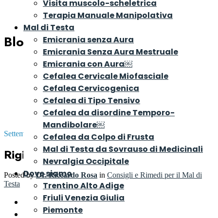
Visita muscolo-scheletrica
Terapia Manuale Manipolativa
Mal di Testa
Blog
Emicrania senza Aura
Emicrania Senza Aura Mestruale
Emicrania con Aura￼
Cefalea Cervicale Miofasciale
Cefalea Cervicogenica
Cefalea di Tipo Tensivo
Cefalea da disordine Temporo-
Mandibolare￼
Settembre 12, 2024
Cefalea da Colpo di Frusta
Mal di Testa da Sovrauso di Medicinali
Rigidità cervicale cause e rimedi
Nevralgia Occipitale
Dove siamo
Posted by
Dr. Riccardo Rosa
in
Consigli e Rimedi per il Mal di
Testa
Trentino Alto Adige
Friuli Venezia Giulia
Cos’è la rigidità cervicale
Piemonte
Cause e sintomi