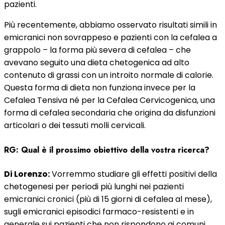
pazienti.
Più recentemente, abbiamo osservato risultati simili in
emicranici non sovrappeso e pazienti con la cefalea a
grappolo – la forma più severa di cefalea – che
avevano seguito una dieta chetogenica ad alto
contenuto di grassi con un introito normale di calorie.
Questa forma di dieta non funziona invece per la
Cefalea Tensiva né per la Cefalea Cervicogenica, una
forma di cefalea secondaria che origina da disfunzioni
articolari o dei tessuti molli cervicali.
RG: Qual è il prossimo obiettivo della vostra ricerca?
Di Lorenzo:
Vorremmo studiare gli effetti positivi della
chetogenesi per periodi più lunghi nei pazienti
emicranici cronici (più di 15 giorni di cefalea al mese),
sugli emicranici episodici farmaco-resistenti e in
generale sui pazienti che non rispondono ai comuni