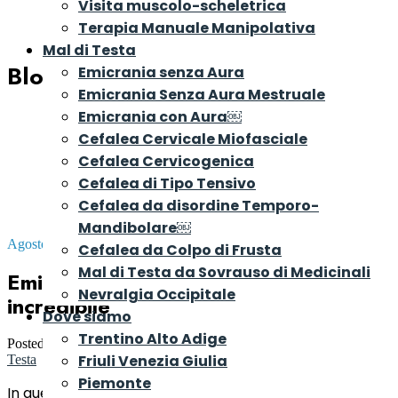
Visita muscolo-scheletrica
Terapia Manuale Manipolativa
Mal di Testa
Blog
Emicrania senza Aura
Emicrania Senza Aura Mestruale
Emicrania con Aura￼
Cefalea Cervicale Miofasciale
Cefalea Cervicogenica
Cefalea di Tipo Tensivo
Cefalea da disordine Temporo-
Mandibolare￼
Agosto 18, 2024
Cefalea da Colpo di Frusta
Mal di Testa da Sovrauso di Medicinali
Emicrania e dieta chetogenica un aiuto
Nevralgia Occipitale
incredibile
Dove siamo
Trentino Alto Adige
Posted by
Dr. Riccardo Rosa
in
Consigli e Rimedi per il Mal di
Friuli Venezia Giulia
Testa
Piemonte
In questo articolo riporto la traduzione da me