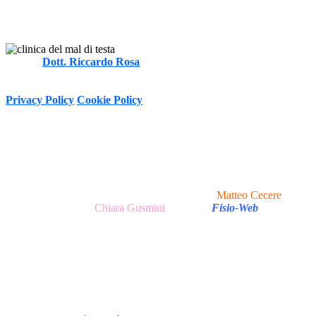
Autore
Dott. Riccardo Rosa
FT, MOst
-
Informativa sulla Privacy e trattamento dei dati personali ai sensi del
D.Lgs. 196/2003 e Regolamento (UE) n. 2016/679 (GDPR)
Privacy Policy
Cookie Policy
Copyright © 2020 - 2026 I Clinica del Mal di Testa -
P.Iva 13047251007 Via Tirso, 17 - 00198 Roma (RM), Italy
I All Rights Reserved.
Realizzazione Sito Web e Ottimizzazione SEO
Matteo Cecere
|
Realizzazione Testi
Chiara Gusmini
|
made in
Fisio-Web