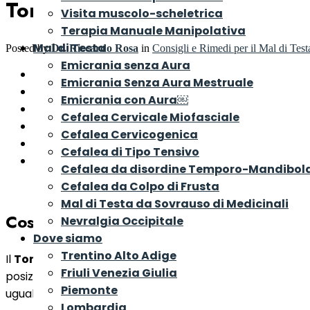
Torcicollo: il blocco cervicale
Visita muscolo-scheletrica
Terapia Manuale Manipolativa
Mal di Testa
Posted by
Dr. Riccardo Rosa
in
Consigli e Rimedi per il Mal di Test
Emicrania senza Aura
Cos’è il Torcicollo
Emicrania Senza Aura Mestruale
Tipi di Torcicollo
Emicrania con Aura￼
Cause del Torcicollo secondario
Cefalea Cervicale Miofasciale
Sintomi e Segni del Torcicollo
Cefalea Cervicogenica
Come si cura il Torcicollo
Cefalea di Tipo Tensivo
Quanto tempo ci vuole per curare il Torcicollo
Cefalea da disordine Temporo-Mandibol
Cefalea da Colpo di Frusta
Mal di Testa da Sovrauso di Medicinali
Cos’è il Torcicollo
Nevralgia Occipitale
Dove siamo
Trentino Alto Adige
Il
Torcicollo
o “blocco cervicale acuto” (in inglese Wry N
Friuli Venezia Giulia
posizionamento anomalo del collo e della testa che vengon
Piemonte
uguali o opposte. Il collo può infatti flettersi da un lato
Lombardia