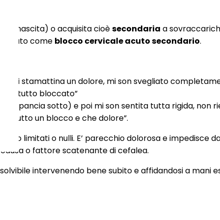
lla nascita) o acquisita cioè
secondaria
a sovraccarichi
e indicato come
blocco cervicale acuto secondario
.
ono:
palle, poi stamattina un dolore, mi son svegliato completa
 sono tutto bloccato”
(o a pancia sotto) e poi mi son sentita tutta rigida, non rie
e poi tutto un blocco e che dolore”.
olto limitati o nulli. E’ parecchio dolorosa e impedisce da
i causa o fattore scatenante di cefalea.
olvibile intervenendo bene subito e affidandosi a mani e