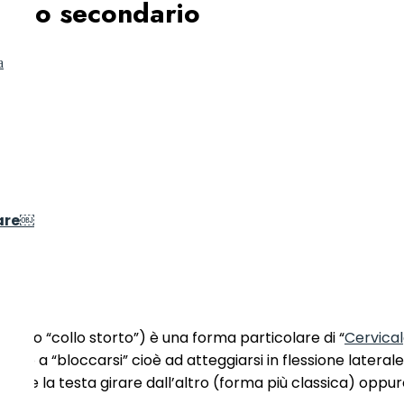
 acuto secondario
a
are￼
eck o “collo storto”) è una forma particolare di “
Cervical
o a “bloccarsi” cioè ad atteggiarsi in flessione laterale e
 mentre la testa girare dall’altro (forma più classica) oppu