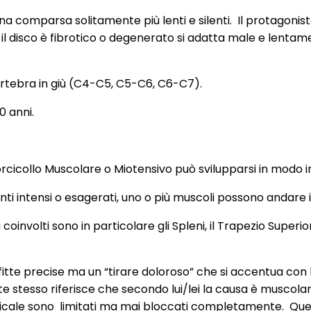
na comparsa solitamente più lenti e silenti. Il protagonist
il disco è fibrotico o degenerato si adatta male e lentamen
a vertebra in giù (C4-C5, C5-C6, C6-C7).
0 anni.
cicollo Muscolare o Miotensivo può svilupparsi in modo im
ti intensi o esagerati, uno o più muscoli possono andare i
oinvolti sono in particolare gli Spleni, il Trapezio Superi
itte precise ma un “tirare doloroso” che si accentua con 
nte stesso riferisce che secondo lui/lei la causa è muscola
icale sono
limitati ma mai bloccati completamente.
Que