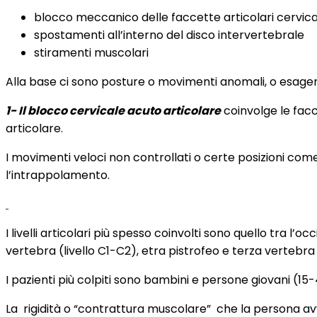
blocco meccanico delle faccette articolari cervica
spostamenti all’interno del disco intervertebrale
stiramenti muscolari
Alla base ci sono posture o movimenti anomali, o esager
1- Il blocco cervicale acuto articolare
coinvolge le facc
articolare.
I movimenti veloci non controllati o certe posizioni co
l’intrappolamento.
I livelli articolari più spesso coinvolti sono quello tra l’
vertebra (livello C1-C2), etra pistrofeo e terza vertebra (
I pazienti più colpiti sono bambini e persone giovani (15
La
rigidità o “contrattura muscolare”
che la persona av