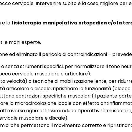
occo cervicale. Intervenire subito è la cosa migliore per
are la
fisioterapia manipolativa ortopedica e/o la te
ati e mani esperte.
ione ed eliminato il pericolo di controindicazioni – preved
 senza strumenti specifici, per normalizzare il tono neuro
blocco cervicale muscolare e articolare).
ta velocità) o tecniche di mobilizzazione lente, per ridur
à articolare e discale, ripristinare la funzionalità (blocco 
tano contrazioni specifiche muscolari (il paziente partec
orare la microcircolazione locale con effetto antinfiammator
ttraverso aghi sottilissimi riduce l’iperattività muscolare
cervicale muscolare e discale).
mici che permettono il movimento corretto e ripristinano l