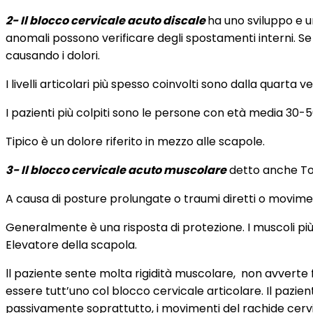
2- Il blocco cervicale acuto discale
ha uno sviluppo e u
anomali possono verificare degli spostamenti interni. Se 
causando i dolori.
I livelli articolari più spesso coinvolti sono dalla quart
I pazienti più colpiti sono le persone con età media 30-5
Tipico è un dolore riferito in mezzo alle scapole.
3- Il blocco cervicale acuto muscolare
detto anche Tor
A causa di posture prolungate o traumi diretti o movimen
Generalmente è una risposta di protezione. I muscoli più c
Elevatore della scapola.
ll paziente sente molta rigidità muscolare,
non avverte f
essere tutt’uno col blocco cervicale articolare. Il pazie
passivamente soprattutto, i movimenti del rachide cerv