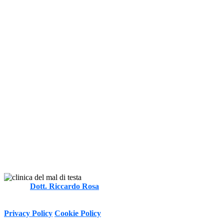
Autore
Dott. Riccardo Rosa
FT, MOst
-
Informativa sulla Privacy e trattamento dei dati personali ai sensi del
D.Lgs. 196/2003 e Regolamento (UE) n. 2016/679 (GDPR)
Privacy Policy
Cookie Policy