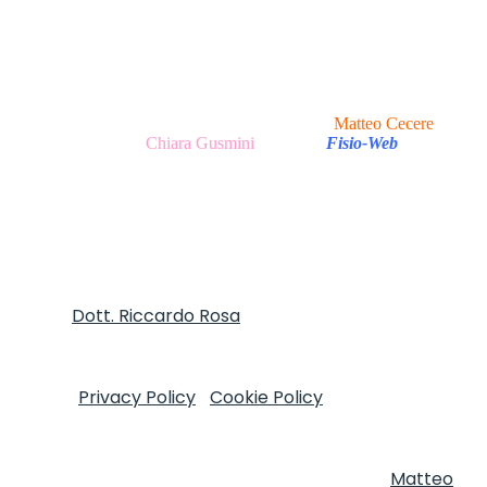
Copyright © 2020 - 2026 I Clinica del Mal di Testa -
P.Iva 13047251007 Via Tirso, 17 - 00198 Roma (RM), Italy
I All Rights Reserved.
Realizzazione Sito Web e Ottimizzazione SEO
Matteo Cecere
|
Realizzazione Testi
Chiara Gusmini
|
made in
Fisio-Web
Autore
Dott. Riccardo Rosa
FT, MOst - Informativa
sulla Privacy e trattamento dei dati personali ai sensi
del D.Lgs. 196/2003 e Regolamento (UE) n. 2016/679
(GDPR)
Privacy Policy
|
Cookie Policy
Copyright © 2020
I Clinica del Mal di Testa - P.Iva 13047251007 Via Tirso,
17 - 00198 Roma (RM), Italy I All Rights Reserved.
Realizzazione Sito Web e Ottimizzazione SEO
Matteo