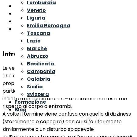
Lombardia
Emicrania Vestibolare e Cervicale
Veneto
Emicrania Vestibolare: sintomi
Liguria
Emicrania e Cinetosi
Emilia Romagna
Valutazione e Trattamento
Toscana
Lazio
Marche
Introduzione
Abruzzo
Basilicata
Le vertigini sono una distorsione percettiva sensoriale
Campania
che altera, appunto, la percezione di movimento del
Calabria
proprio corpo rispetto all’ambiente esterno – in
Sicilia
particolare nei movimenti di basculamento in avanti e
Svizzera
indietro o in quelli rotatori – o dell’ambiente esterno
Formazione
rispetto al corpo o entrambi.
Blog
A volte il termine viene confuso con quello di dizziness
(stordimento o capogiro) con cui si fa riferimento
similarmente a un disturbo spiacevole
dell’orientamento spaziale o all‘erronea percezione di