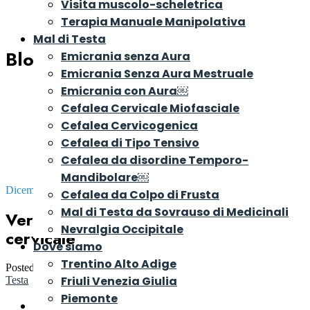
Visita muscolo-scheletrica
Terapia Manuale Manipolativa
Mal di Testa
Blog
Emicrania senza Aura
Emicrania Senza Aura Mestruale
Emicrania con Aura￼
Cefalea Cervicale Miofasciale
Cefalea Cervicogenica
Cefalea di Tipo Tensivo
Cefalea da disordine Temporo-
Mandibolare￼
Dicembre 14, 2023
Cefalea da Colpo di Frusta
Mal di Testa da Sovrauso di Medicinali
Vertigini – Emicrania vestibolare e
Nevralgia Occipitale
cervicale
Dove siamo
Trentino Alto Adige
Posted by
Dr. Riccardo Rosa
in
Consigli e Rimedi per il Mal di
Friuli Venezia Giulia
Testa
Piemonte
Introduzione