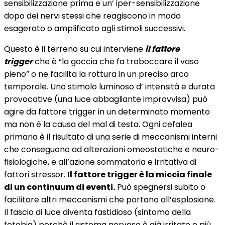
sensibilizzazione prima e un’ iper-sensibilizzazione
dopo dei nervi stessi che reagiscono in modo
esagerato o amplificato agli stimoli successivi.
Questo è il terreno su cui interviene
il fattore
trigger
che è “la goccia che fa traboccare il vaso
pieno” o ne facilita la rottura in un preciso arco
temporale. Uno stimolo luminoso d’ intensità e durata
provocative (una luce abbagliante improvvisa) può
agire da fattore trigger in un determinato momento
ma non è la causa del mal di testa. Ogni cefalea
primaria è il risultato di una serie di meccanismi interni
che conseguono ad alterazioni omeostatiche e neuro-
fisiologiche, e all’azione sommatoria e irritativa di
fattori stressor.
Il fattore trigger è la miccia finale
di un continuum di eventi.
Può spegnersi subito o
facilitare altri meccanismi che portano all’esplosione.
Il fascio di luce diventa fastidioso (sintomo della
fotobia) perchè il sistema nervoso è già irritato e più