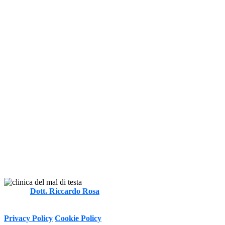
Autore
Dott. Riccardo Rosa
FT, MOst
-
Informativa sulla Privacy e trattamento dei dati personali ai sensi del
D.Lgs. 196/2003 e Regolamento (UE) n. 2016/679 (GDPR)
Privacy Policy
Cookie Policy