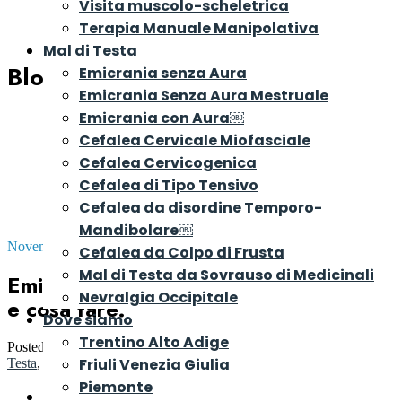
Visita muscolo-scheletrica
Terapia Manuale Manipolativa
Mal di Testa
Blog
Emicrania senza Aura
Emicrania Senza Aura Mestruale
Emicrania con Aura￼
Cefalea Cervicale Miofasciale
Cefalea Cervicogenica
Cefalea di Tipo Tensivo
Cefalea da disordine Temporo-
Mandibolare￼
Novembre 16, 2023
Cefalea da Colpo di Frusta
Mal di Testa da Sovrauso di Medicinali
Emicrania, cosa sono i Fattori Trigger
Nevralgia Occipitale
e cosa fare.
Dove siamo
Trentino Alto Adige
Posted by
Dr. Riccardo Rosa
in
Consigli e Rimedi per il Mal di
Friuli Venezia Giulia
Testa
,
MC Migra
Piemonte
Cosa sono i Fattori Trigger