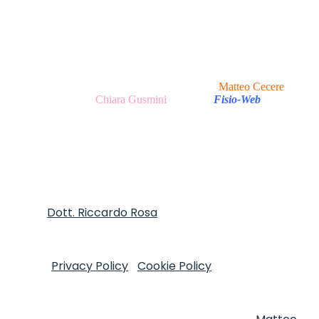
Copyright © 2020 - 2026 I Clinica del Mal di Testa -
P.Iva 13047251007 Via Tirso, 17 - 00198 Roma (RM), Italy
I All Rights Reserved.
Realizzazione Sito Web e Ottimizzazione SEO
Matteo Cecere
|
Realizzazione Testi
Chiara Gusmini
|
made in
Fisio-Web
Autore
Dott. Riccardo Rosa
FT, MOst - Informativa
sulla Privacy e trattamento dei dati personali ai sensi
del D.Lgs. 196/2003 e Regolamento (UE) n. 2016/679
(GDPR)
Privacy Policy
|
Cookie Policy
Copyright © 2020
I Clinica del Mal di Testa - P.Iva 13047251007 Via Tirso,
17 - 00198 Roma (RM), Italy I All Rights Reserved.