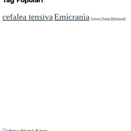
cefalea tensiva
Emicrania
Trigger Points Miofasciali