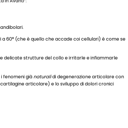
a in Avanti”:
andibolari.
vi a 60° (che è quello che accade coi cellulari) è come se
licate strutture del collo e irritarle e infiammarle
à i fenomeni già
naturali
di degenerazione articolare con
artilagine articolare) e lo sviluppo di dolori cronici