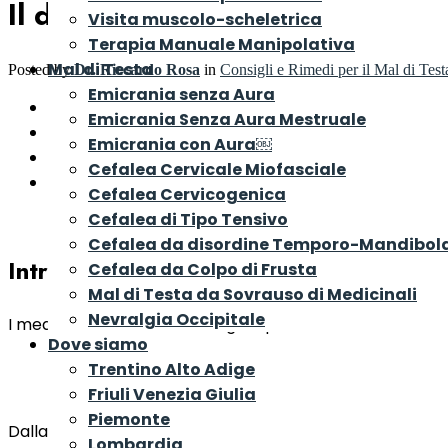
Il dolore cervicale le cause
Visita muscolo-scheletrica
Terapia Manuale Manipolativa
Mal di Testa
Posted by
Dr. Riccardo Rosa
in
Consigli e Rimedi per il Mal di Test
Emicrania senza Aura
Introduzione
Emicrania Senza Aura Mestruale
Rachide cervicale in breve
Emicrania con Aura￼
Il dolore cervicale le cause
Cefalea Cervicale Miofasciale
Tessuti che causano il dolore cervicale
Cefalea Cervicogenica
Cefalea di Tipo Tensivo
Cefalea da disordine Temporo-Mandibol
Introduzione
Cefalea da Colpo di Frusta
Mal di Testa da Sovrauso di Medicinali
Nevralgia Occipitale
I medici chiamano “Cervicalgia” quella condizione caratter
Dove siamo
Il “dolore del collo o cervicalgia” affligge num
Trentino Alto Adige
sanitarie.
Friuli Venezia Giulia
Piemonte
Dalla letteratura sappiamo che circa i 2/3 della popolaz
Lombardia