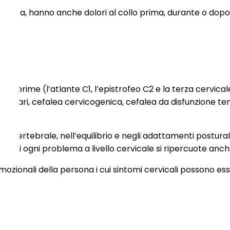
efalea, hanno anche dolori al collo prima, durante o dopo 
ui le prime (l’atlante C1, l’epistrofeo C2 e la terza cervi
ibolari, cefalea cervicogenica, cefalea da disfunzione te
vertebrale, nell’equilibrio e negli adattamenti posturali 
ui ogni problema a livello cervicale si ripercuote anche a
ozionali della persona i cui sintomi cervicali possono es