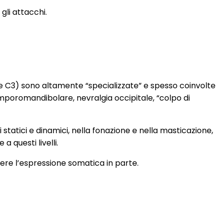
gli attacchi.
cale C3) sono altamente “specializzate” e spesso coinvolte
mporomandibolare, nevralgia occipitale, “colpo di
statici e dinamici, nella fonazione e nella masticazione,
 questi livelli.
sere l’espressione somatica in parte.