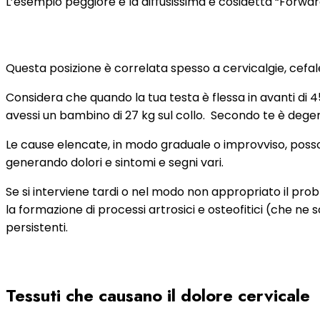
L’esempio peggiore è la diffusissima e cosidetta “Forwa
Questa posizione è correlata spesso a cervicalgie, cefa
Considera che quando la tua testa è flessa in avanti di 4
avessi un bambino di 27 kg sul collo.
Secondo te è degene
Le cause elencate, in modo graduale o improvviso, posso
generando dolori e sintomi e segni vari.
Se si interviene tardi o nel modo non appropriato il pro
la formazione di processi artrosici e osteofitici (che ne s
persistenti.
Tessuti che causano il dolore cervicale