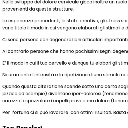
Nello sviluppo del dolore cervicale gioca inoltre un ruol
provenienti da queste strutture.
Le esperienze precedenti, lo stato emotivo, gli stress social
vario titolo il modo in cui vengono elaborati gli stimoli 
Ci sono persone con degenerazioni articolari importanti
Al contrario persone che hanno pochissimi segni degenera
E’ il modo in cui il tuo cervello e dunque tu elabori gli s
Sicuramente l’intensità e la ripetizione di uno stimolo no
Quando questa alterazione scende sotto una certa soglia, 
pizzico ad esempio) diventano iper-dolorosi (fenomeno co
carezza o spazzolare i capelli provocano dolore (fenomeno
Per
fortuna ci si può lavorare
con ottimi risultati. Basta 
Tag Popolari