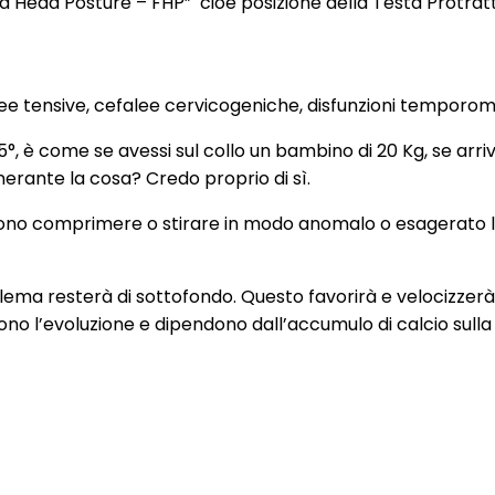
rd Head Posture – FHP”
cioè posizione della Testa Protratt
lee tensive, cefalee cervicogeniche, disfunzioni temporom
5°, è come se avessi sul collo un bambino di 20 Kg, se arri
rante la cosa? Credo proprio di sì.
no comprimere o stirare in modo anomalo o esagerato le de
blema resterà di sottofondo. Questo favorirà e velocizzer
ono l’evoluzione e dipendono dall’accumulo di calcio sulla c