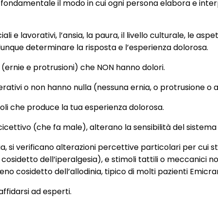
o fondamentale il modo in cui ogni persona elabora e interpr
i e lavorativi, l’ansia, la paura, il livello culturale, le as
e dunque determinare la risposta e l’esperienza dolorosa.
 (ernie e protrusioni) che NON hanno dolori.
tivi o non hanno nulla (nessuna ernia, o protrusione o al
timoli che produce la tua esperienza dolorosa.
cicettivo (che fa male), alterano la sensibilità del sistem
si verificano alterazioni percettive particolari per cui st
sidetto dell’iperalgesia), e stimoli tattili o meccanici n
 cosidetto dell’allodinia, tipico di molti pazienti Emicran
affidarsi ad esperti.