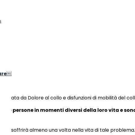
a
are￼
izzata da Dolore al collo e disfunzioni di mobilità del col
erose persone in momenti diversi della loro vita e sono
ione soffrirà almeno una volta nella vita di tale problema.