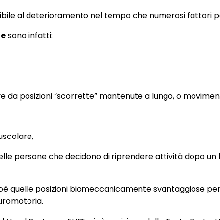
ensibile al deterioramento nel tempo che numerosi fattori
le
sono infatti:
ve da posizioni “scorrette” mantenute a lungo, o movimenti 
uscolare,
 delle persone che decidono di riprendere attività dopo u
cioè quelle posizioni biomeccanicamente svantaggiose pe
euromotoria.