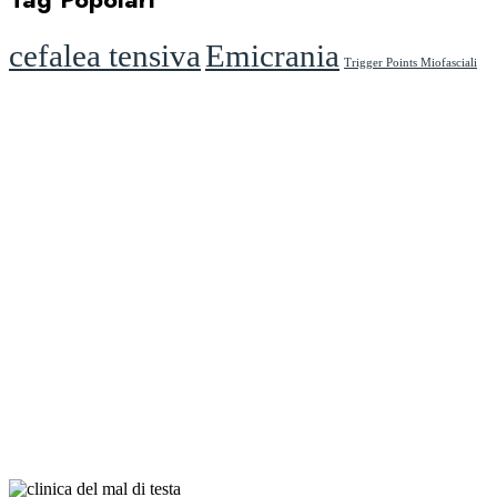
cefalea tensiva
Emicrania
Trigger Points Miofasciali