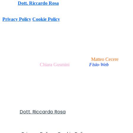
Autore
Dott. Riccardo Rosa
FT, MOst
-
Informativa sulla Privacy e trattamento dei dati personali ai sensi del
D.Lgs. 196/2003 e Regolamento (UE) n. 2016/679 (GDPR)
Privacy Policy
Cookie Policy
Copyright © 2020 - 2026 I Clinica del Mal di Testa -
P.Iva 13047251007 Via Tirso, 17 - 00198 Roma (RM), Italy
I All Rights Reserved.
Realizzazione Sito Web e Ottimizzazione SEO
Matteo Cecere
|
Realizzazione Testi
Chiara Gusmini
|
made in
Fisio-Web
Autore
Dott. Riccardo Rosa
FT, MOst - Informativa
sulla Privacy e trattamento dei dati personali ai sensi
del D.Lgs. 196/2003 e Regolamento (UE) n. 2016/679