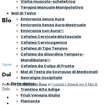
Visita muscolo-scheletrica
Terapia Manuale Manipolativa
Mal di Testa
Blog
Emicrania senza Aura
Emicrania Senza Aura Mestruale
Emicrania con Aura￼
Cefalea Cervicale Miofasciale
Cefalea Cervicogenica
Cefalea di Tipo Tensivo
Cefalea da disordine Temporo-
Mandibolare￼
Agosto 23, 2023
Cefalea da Colpo di Frusta
Mal di Testa da Sovrauso di Medicinali
Dolore al collo: la cervicalgia
Nevralgia Occipitale
Dove siamo
Posted by
Dr. Riccardo Rosa
in
Consigli e Rimedi per il Mal di
Testa
Trentino Alto Adige
Friuli Venezia Giulia
Introduzione
Piemonte
Dolore al collo: la cervicale