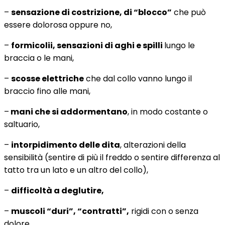
–
sensazione di costrizione, di “blocco”
che può
essere dolorosa oppure no,
–
formicolii, sensazioni di aghi e spilli
lungo le
braccia o le mani,
–
scosse elettriche
che dal collo vanno lungo il
braccio fino alle mani,
–
mani che si addormentano
, in modo costante o
saltuario,
–
intorpidimento delle dita
, alterazioni della
sensibilità (sentire di più il freddo o sentire differenza al
tatto tra un lato e un altro del collo),
–
difficoltà a deglutire,
–
muscoli “duri”, “contratti”,
rigidi con o senza
dolore,