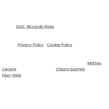
Autore
Dott. Riccardo Rosa
FT, MOst - Informativa
sulla Privacy e trattamento dei dati personali ai sensi
del D.Lgs. 196/2003 e Regolamento (UE) n. 2016/679
(GDPR)
Privacy Policy
|
Cookie Policy
Copyright © 2020
I Clinica del Mal di Testa - P.Iva 13047251007 Via Tirso,
17 - 00198 Roma (RM), Italy I All Rights Reserved.
Realizzazione Sito Web e Ottimizzazione SEO
Matteo
Cecere
| Realizzazione Testi
Chiara Gusmini
| made in
Fisio-Web