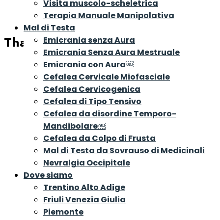
Visita muscolo-scheletrica
Terapia Manuale Manipolativa
Mal di Testa
Thank you for booking
Emicrania senza Aura
Emicrania Senza Aura Mestruale
Emicrania con Aura￼
Cefalea Cervicale Miofasciale
Cefalea Cervicogenica
Cefalea di Tipo Tensivo
Cefalea da disordine Temporo-
Mandibolare￼
Cefalea da Colpo di Frusta
Mal di Testa da Sovrauso di Medicinali
Nevralgia Occipitale
Dove siamo
Trentino Alto Adige
Friuli Venezia Giulia
Piemonte