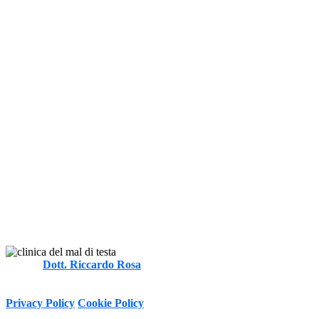
Autore
Dott. Riccardo Rosa
FT, MOst
-
Informativa sulla Privacy e trattamento dei dati personali ai sensi del
D.Lgs. 196/2003 e Regolamento (UE) n. 2016/679 (GDPR)
Privacy Policy
Cookie Policy