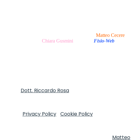
Copyright © 2020 - 2026 I Clinica del Mal di Testa -
P.Iva 13047251007 Via Tirso, 17 - 00198 Roma (RM), Italy
I All Rights Reserved.
Realizzazione Sito Web e Ottimizzazione SEO
Matteo Cecere
|
Realizzazione Testi
Chiara Gusmini
|
made in
Fisio-Web
Autore
Dott. Riccardo Rosa
FT, MOst - Informativa
sulla Privacy e trattamento dei dati personali ai sensi
del D.Lgs. 196/2003 e Regolamento (UE) n. 2016/679
(GDPR)
Privacy Policy
|
Cookie Policy
Copyright © 2020
I Clinica del Mal di Testa - P.Iva 13047251007 Via Tirso,
17 - 00198 Roma (RM), Italy I All Rights Reserved.
Realizzazione Sito Web e Ottimizzazione SEO
Matteo