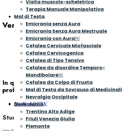
Visita muscolo-scheletrica
Terapia Manuale Manipolativa
Mal di Testa
Verona
Emicrania senza Aura
Emicrania Senza Aura Mestruale
Emicrania con Aura￼
Cefalea Cervicale Miofasciale
Cefalea Cervicogenica
Cefalea di Tipo Tensivo
Cefalea da disordine Temporo-
Mandibolare￼
In questa città trovi i seguenti
Cefalea da Colpo di Frusta
professionisti o le seguenti sedi:
Mal di Testa da Sovrauso di Medicinali
Nevralgia Occipitale
Studio AGORA’
Dove siamo
Trentino Alto Adige
Studio AGORA’
Friuli Venezia Giulia
Piemonte