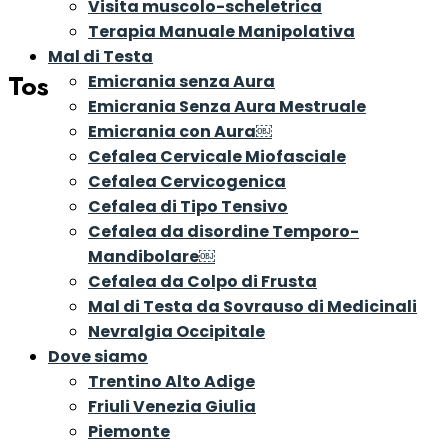
Visita muscolo-scheletrica
Terapia Manuale Manipolativa
Mal di Testa
Toscana
Emicrania senza Aura
Emicrania Senza Aura Mestruale
Emicrania con Aura￼
Cefalea Cervicale Miofasciale
Cefalea Cervicogenica
Cefalea di Tipo Tensivo
Cefalea da disordine Temporo-
Mandibolare￼
Cefalea da Colpo di Frusta
Mal di Testa da Sovrauso di Medicinali
Nevralgia Occipitale
Dove siamo
Trentino Alto Adige
Friuli Venezia Giulia
Piemonte