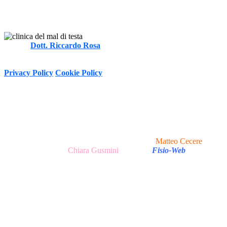
Autore
Dott. Riccardo Rosa
FT, MOst
-
Informativa sulla Privacy e trattamento dei dati personali ai sensi del
D.Lgs. 196/2003 e Regolamento (UE) n. 2016/679 (GDPR)
Privacy Policy
Cookie Policy
Copyright © 2020 - 2026 I Clinica del Mal di Testa -
P.Iva 13047251007 Via Tirso, 17 - 00198 Roma (RM), Italy
I All Rights Reserved.
Realizzazione Sito Web e Ottimizzazione SEO
Matteo Cecere
|
Realizzazione Testi
Chiara Gusmini
|
made in
Fisio-Web