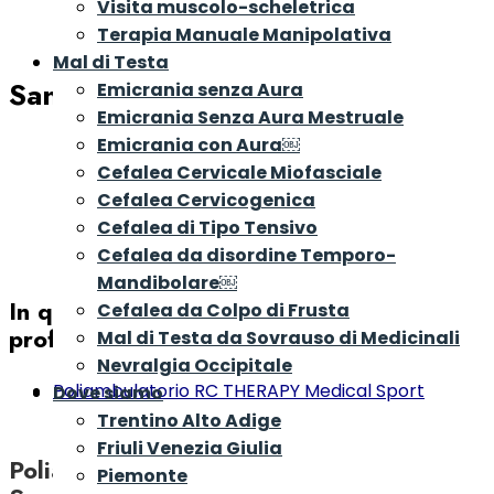
Visita muscolo-scheletrica
Terapia Manuale Manipolativa
Mal di Testa
San Donà di Piave
Emicrania senza Aura
Emicrania Senza Aura Mestruale
Emicrania con Aura￼
Cefalea Cervicale Miofasciale
Cefalea Cervicogenica
Cefalea di Tipo Tensivo
Cefalea da disordine Temporo-
Mandibolare￼
In questa città trovi i seguenti
Cefalea da Colpo di Frusta
professionisti o le seguenti sedi:
Mal di Testa da Sovrauso di Medicinali
Nevralgia Occipitale
Poliambulatorio RC THERAPY Medical Sport
Dove siamo
Center
Trentino Alto Adige
Friuli Venezia Giulia
Poliambulatorio RC THERAPY Medical
Piemonte