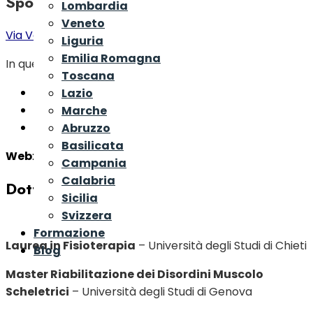
Sport Center
Lombardia
Veneto
Via Vanoni 14, San Donà di Piave (Ve) 30027
Liguria
Emilia Romagna
In questo centro trovi:
Toscana
Dott. Fabrizio De Lazzari
– Fisioterapista
Lazio
1 Nutrizionista
Marche
Medici Specialisti
Abruzzo
Basilicata
Web
:
https://www.rctherapy.it
Campania
Calabria
Dott. FABRIZIO DE LAZZARI
Sicilia
Svizzera
Formazione
Laurea in Fisioterapia
– Università degli Studi di Chieti
Blog
Master Riabilitazione dei Disordini Muscolo
Scheletrici
– Università degli Studi di Genova