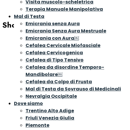
Visita muscolo-scheletrica
Terapia Manuale Manipolativa
Mal di Testa
Shop
Emicrania senza Aura
Emicrania Senza Aura Mestruale
Emicrania con Aura￼
Cefalea Cervicale Miofasciale
Cefalea Cervicogenica
Cefalea di Tipo Tensivo
Cefalea da disordine Temporo-
Mandibolare￼
Cefalea da Colpo di Frusta
Mal di Testa da Sovrauso di Medicinali
Nevralgia Occipitale
Dove siamo
Trentino Alto Adige
Friuli Venezia Giulia
Piemonte