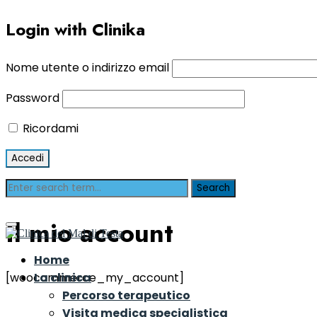
Login with Clinika
Nome utente o indirizzo email
Password
Ricordami
Il mio account
Home
La clinica
[woocommerce_my_account]
Percorso terapeutico
Visita medica specialistica