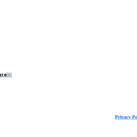
are￼
 del D.Lgs. 196/2003 e Regolamento (UE) n. 2016/679 (GDPR)
Privacy Po
 13047251007 Via Tirso, 17 - 00198 Roma (RM), Italy I All Ri