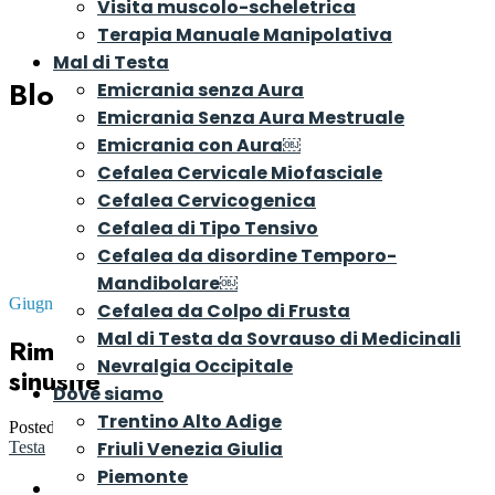
Visita muscolo-scheletrica
Terapia Manuale Manipolativa
Mal di Testa
Blog
Emicrania senza Aura
Emicrania Senza Aura Mestruale
Emicrania con Aura￼
Cefalea Cervicale Miofasciale
Cefalea Cervicogenica
Cefalea di Tipo Tensivo
Cefalea da disordine Temporo-
Mandibolare￼
Giugno 8, 2026
Cefalea da Colpo di Frusta
Mal di Testa da Sovrauso di Medicinali
Rimedi naturali per il mal di testa da
Nevralgia Occipitale
sinusite
Dove siamo
Trentino Alto Adige
Posted by
Dr. Riccardo Rosa
in
Consigli e Rimedi per il Mal di
Friuli Venezia Giulia
Testa
Piemonte
Introduzione