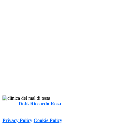
Autore
Dott. Riccardo Rosa
FT, MOst
-
Informativa sulla Privacy e trattamento dei dati personali ai sensi del
D.Lgs. 196/2003 e Regolamento (UE) n. 2016/679 (GDPR)
Privacy Policy
Cookie Policy
Copyright © 2020 - 2026 I Clinica del Mal di Testa -