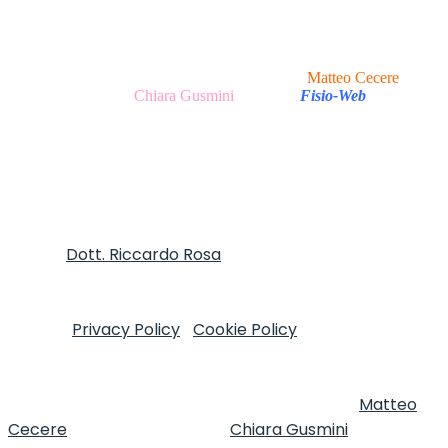
P.Iva 13047251007 Via Tirso, 17 - 00198 Roma (RM), Italy
I All Rights Reserved.
Realizzazione Sito Web e Ottimizzazione SEO
Matteo Cecere
|
Realizzazione Testi
Chiara Gusmini
|
made in
Fisio-Web
Autore
Dott. Riccardo Rosa
FT, MOst - Informativa
sulla Privacy e trattamento dei dati personali ai sensi
del D.Lgs. 196/2003 e Regolamento (UE) n. 2016/679
(GDPR)
Privacy Policy
|
Cookie Policy
Copyright © 2020
I Clinica del Mal di Testa - P.Iva 13047251007 Via Tirso,
17 - 00198 Roma (RM), Italy I All Rights Reserved.
Realizzazione Sito Web e Ottimizzazione SEO
Matteo
Cecere
| Realizzazione Testi
Chiara Gusmini
| made in