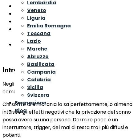
Lombardia
La mancanza di sonno in uno studio del 1959
Veneto
Stanchezza ed emotività
Liguria
Via dal Las Vegas!
Emilia Romagna
Come la mancanza di sonno incide sul cervello: i
Toscana
suoi effetti sulla capacità di imparare
Lazio
Conclusioni sulla mancanza di sonno
Marche
Abruzzo
Basilicata
Introduzione
Campania
Calabria
Negli ultimi anni sono stati effettuati molti studi su
Sicilia
come la mancanza di sonno incide sul cervello.
Svizzera
Formazione
Chi soffre di emicrania lo sa perfettamente, o almeno
Blog
intuisce gli effetti negativi che la privazione del sonno
possa avere su una persona. Dormire poco è un
interruttore, trigger, del mal di testa tra i più diffusi e
potenti.