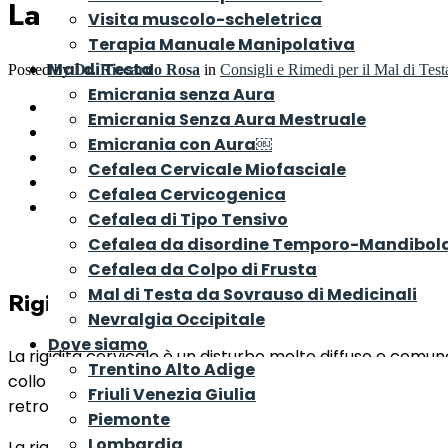
La rigidità cervicale e il suo t
Visita muscolo-scheletrica
Terapia Manuale Manipolativa
Mal di Testa
Posted by
Dr. Riccardo Rosa
in
Consigli e Rimedi per il Mal di Test
Emicrania senza Aura
Rigidità cervicale
Emicrania Senza Aura Mestruale
Cosa fare in caso di rigidità cervicale
Emicrania con Aura￼
Stretching e Movimenti gentili
Cefalea Cervicale Miofasciale
Esercizi aerobici a basso impatto
Cefalea Cervicogenica
Trattamento manuale
Cefalea di Tipo Tensivo
Cefalea da disordine Temporo-Mandibol
Cefalea da Colpo di Frusta
Mal di Testa da Sovrauso di Medicinali
Rigidità cervicale
Nevralgia Occipitale
Dove siamo
La rigidità cervicale è un disturbo molto diffuso e comun
Trentino Alto Adige
collo fino alla base della nuca. I movimenti del collo so
Friuli Venezia Giulia
retromarcia in auto.
Piemonte
Lombardia
La rigidità cervicale spesso è associata a mal di testa, ce