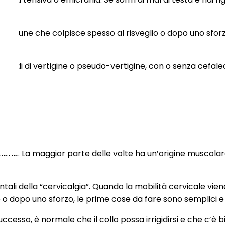
to comune che colpisce spesso al risveglio o dopo uno sfo
di di vertigine o pseudo-vertigine, con o senza cefalea,
gestione. La maggior parte delle volte ha un’origine musco
ali della “cervicalgia”. Quando la mobilità cervicale viene l
o dopo uno sforzo, le prime cose da fare sono semplici e u
esso, è normale che il collo possa irrigidirsi e che c’è 