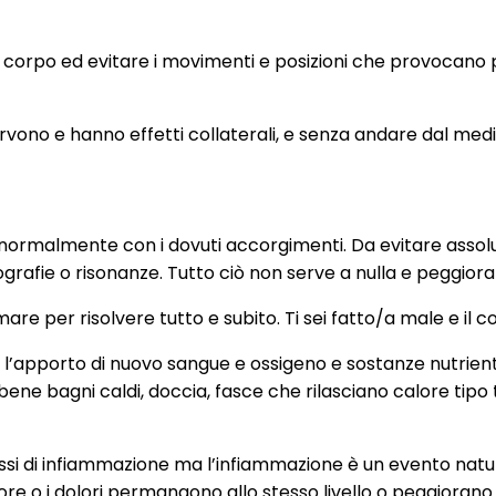
 il corpo ed evitare i movimenti e posizioni che provocano 
rvono e hanno effetti collaterali, e senza andare dal medi
normalmente con i dovuti accorgimenti. Da evitare assolu
rafie o risonanze. Tutto ciò non serve a nulla e peggiora l
 per risolvere tutto e subito. Ti sei fatto/a male e il collo
ue l’apporto di nuovo sangue e ossigeno e sostanze nutrien
bene bagni caldi, doccia, fasce che rilasciano calore tip
cessi di infiammazione ma l’infiammazione è un evento natu
nfiore o i dolori permangono allo stesso livello o peggior