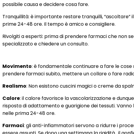
possibile causa e decidere cosa fare.
Tranquillità: è importante restare tranquilli, “ascoltare”
prime 24-48 ore. Il tempo è amico e consigliere.
Rivolgiti a esperti: prima di prendere farmaci che non se
specializzato e chiedere un consulto.
Movimento
: è fondamentale continuare a fare le cose 
prendere farmaci subito, mettere un collare o fare radiog
Realismo
: Non esistono cuscini magici o creme da spalmare
Calore
: il calore favorisce la vascolarizzazione e dunq
risposta di adattamento e guarigione dei tessuti. Vanno 
nelle prima 24-48 ore.
Farmaci
: gli anti-infiammatori servono a ridurre i pro
essere assunti. Se dopo una settimana la rigidità, il go