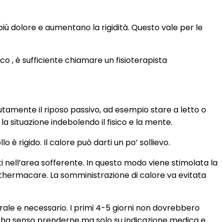
più dolore e aumentano la rigidità. Questo vale per le
co , è sufficiente chiamare un fisioterapista
tamente il riposo passivo, ad esempio stare a letto o
a situazione indebolendo il fisico e la mente.
 è rigido. Il calore può darti un po’ sollievo.
ti nell’area sofferente. In questo modo viene stimolata la
o thermacare. La somministrazione di calore va evitata
rale e necessario. I primi 4-5 giorni non dovrebbero
ano ha senso prenderne ma solo su indicazione medica e