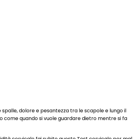
 spalle, dolore e pesantezza tra le scapole e lungo il
lato come quando si vuole guardare dietro mentre si fa
igidità cervicale fai subito questo Test cervicale per mal