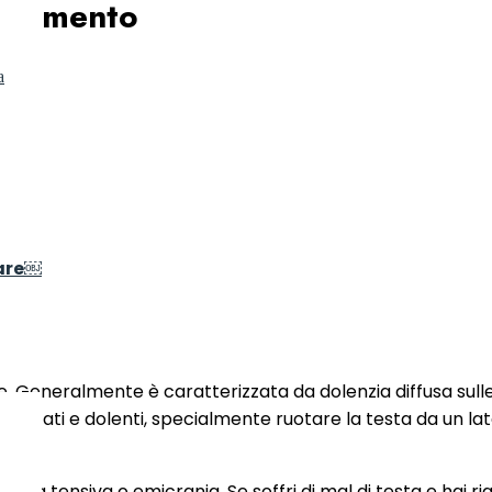
rattamento
a
are￼
e. Generalmente è caratterizzata da dolenzia diffusa sulle
no limitati e dolenti, specialmente ruotare la testa da un 
falea tensiva o emicrania. Se soffri di mal di testa e hai r