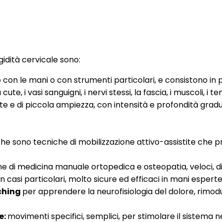
igidità cervicale sono:
o con le mani o con strumenti particolari, e consistono i
 i vasi sanguigni, i nervi stessi, la fascia, i muscoli, i tendi
e e di piccola ampiezza, con intensità e profondità gradua
che sono tecniche di mobilizzazione attivo-assistite che 
e di medicina manuale ortopedica e osteopatia, veloci, 
in casi particolari, molto sicure ed efficaci in mani esperte
aching
per apprendere la neurofisiologia del dolore, rimod
e:
movimenti specifici, semplici, per stimolare il sistema ne