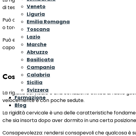
Veneto
di testa .
Liguria
Può altresì associarsi a un’altra condizione clinica mol
Emilia Romagna
o torcicollo.
Toscana
Lazio
Può essere anche uno dei sintomi che accompagnano episo
Marche
capogiri o “vertigini cervicali”.
Abruzzo
Basilicata
Campania
Cosa fare in caso di rigidità cervicale
Calabria
Sicilia
Svizzera
La rigidità cervicale è una condizione clinica di facile 
Formazione
velocemente e con poche sedute.
Blog
La rigidità cervicale è una delle caratteristiche fondament
che sia insorta dopo aver dormito in una certa posizione 
Consapevolezza: rendersi consapevoli che qualcosa è succ